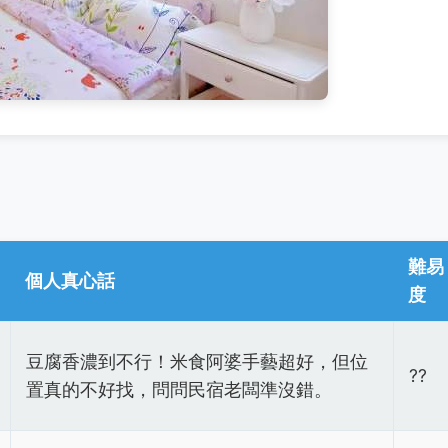
難易
個人真心話
度
豆腐香濃到不行！米食阿婆手藝超好，但位
??
置真的不好找，問問民宿老闆準沒錯。