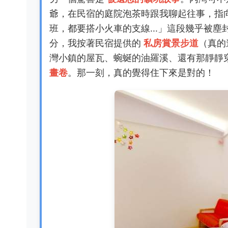
爺，在民宿的庭院泡茶時跟我聊起往事，指
班，都要搭小火車的支線...」這段幾乎被
分，我按著民宿提供的
私房賞景步道
（真的
灣小鎮的屋瓦、蜿蜒的油羅溪、還有那靜靜
畫卷
。那一刻，真的覺得住下來是對的！