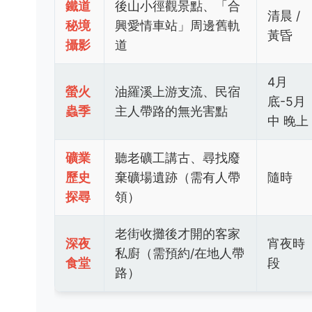
鐵道
後山小徑觀景點、「合
清晨 /
秘境
興愛情車站」周邊舊軌
黃昏
攝影
道
4月
螢火
油羅溪上游支流、民宿
底-5月
蟲季
主人帶路的無光害點
中 晚上
礦業
聽老礦工講古、尋找廢
歷史
棄礦場遺跡（需有人帶
隨時
探尋
領）
老街收攤後才開的客家
深夜
宵夜時
私廚（需預約/在地人帶
食堂
段
路）