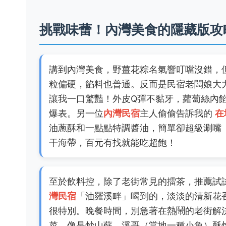
挑戰味蕾！內灣美食的隱藏版攻
講到內灣美食，野薑花粽名氣響叮噹沒錯，但
粒偏硬，餡料也普通。反而是民宿老闆娘大
讓我一口驚豔！外皮Q彈不黏牙，蘿蔔絲內餡
爆表。另一位
內灣民宿
主人偷偷告訴我的
在
油蔥酥和一點點特調醬油，簡單卻超級涮嘴
干海帶，百元有找就能吃超飽！
至於飲料控，除了老街常見的擂茶，推薦試
灣民宿
「油羅溪畔」喝到的，淡淡的清新花
很特別。晚餐時間，別急著在熱鬧的老街解
菜，像是炒山蘇、溪哥（當地一種小魚）酥