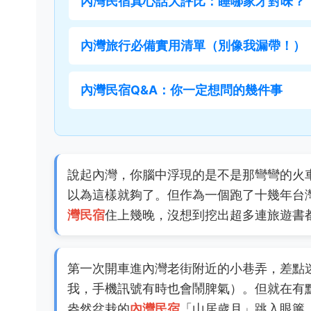
內灣民宿真心話大評比：睡哪家才對味？
內灣旅行必備實用清單（別像我漏帶！）
內灣民宿Q&A：你一定想問的幾件事
說起內灣，你腦中浮現的是不是那彎彎的火
以為這樣就夠了。但作為一個跑了十幾年台
灣民宿
住上幾晚，沒想到挖出超多連旅遊書
第一次開車進內灣老街附近的小巷弄，差點
我，手機訊號有時也會鬧脾氣）。但就在有
盎然盆栽的
內灣民宿
「山居歲月」跳入眼簾