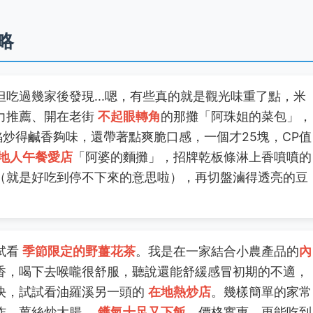
略
吃過幾家後發現...嗯，有些真的就是觀光味重了點，米
力推薦、開在老街
不起眼轉角
的那攤「阿珠姐的菜包」，
炒得鹹香夠味，還帶著點爽脆口感，一個才25塊，CP值
地人午餐愛店
「阿婆的麵攤」，招牌乾板條淋上香噴噴的
（就是好吃到停不下來的意思啦），再切盤滷得透亮的豆
試看
季節限定的野薑花茶
。我是在一家結合小農產品的
內
香，喝下去喉嚨很舒服，聽說還能舒緩感冒初期的不適，
決，試試看油羅溪另一頭的
在地熱炒店
。幾樣簡單的家常
炸、薑絲炒大腸，
鑊氣十足又下飯
，價格實惠，更能吃到