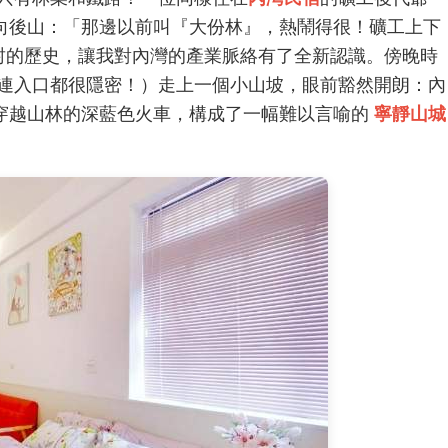
向後山：「那邊以前叫『大份林』，熱鬧得很！礦工上下
塵封的歷史，讓我對內灣的產業脈絡有了全新認識。傍晚時
連入口都很隱密！）走上一個小山坡，眼前豁然開朗：內
穿越山林的深藍色火車，構成了一幅難以言喻的
寧靜山城