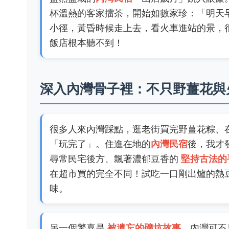
杯溫熱的客家擂茶，開始如數家珍：「明天
小徑，黃昏時候走上去，看火車進站的景，
飯店根本聽不到！
深入內灣骨子裡：不只野薑花與
很多人來內灣踩點，逛老街買完野薑花粽、
「玩完了」。住進在地的
內灣民宿
後，我才
尋常民宅後方、飄著濃郁豆香的
堅持古法的
在超市買的完全不同！試吃一口剛出爐的熱
味。
另一個驚喜是
被遺忘的礦坑故事
。內灣可不