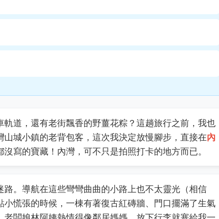
車軌道，還有老街飄香的野薑花粽？這趟旅行之前，我也
灣山城小鎮的老背包客，這次我決定放慢腳步，直接在
內
都沒寫的寶藏！內灣，可不只是拍照打卡的地方而已。
迷路。導航在這些彎彎曲曲的小路上也不太靈光（相信
點小慌張的時候，一棟有著復古紅磚牆、門口擺滿了生氣
。老闆娘林阿姨熱情得像鄰居媽媽，放下行李就塞給我一