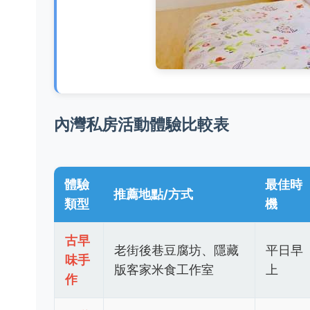
內灣私房活動體驗比較表
體驗
最佳時
推薦地點/方式
類型
機
古早
老街後巷豆腐坊、隱藏
平日早
味手
版客家米食工作室
上
作