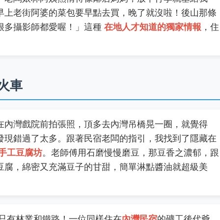
早上老街阿婆的菜包要早點去買，晚了就沒啦！後山那條
很多攝影師都愛喔！」這種
在地人才知道的獨家情報
，住
火車
在內灣戲院前拍張照，頂多去內灣吊橋晃一圈，就覺得
發現錯過了太多。跟著民宿老闆的指引，我找到了隱藏在
手工豆腐坊
。老師傅用石磨慢慢磨豆，那豆香之濃郁，跟
豆腐，綿密又充滿豆子的甘甜，簡單淋點醬油就超級美
只有林業和鐵路！一位同樣住在
內灣民宿
的礦工後代爺